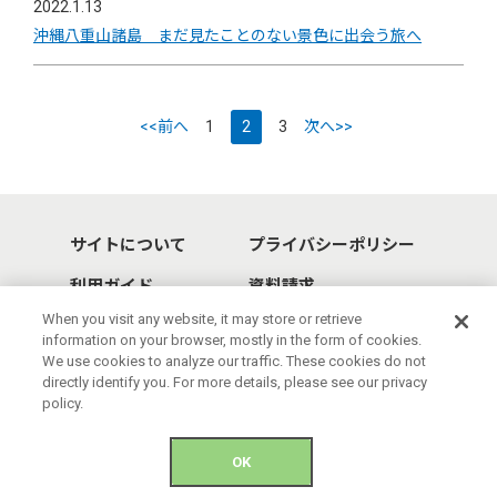
2022.1.13
沖縄八重山諸島 まだ見たことのない景色に出会う旅へ
<<前へ
1
2
3
次へ>>
サイトについて
プライバシーポリシー
利用ガイド
資料請求
When you visit any website, it may store or retrieve
information on your browser, mostly in the form of cookies.
We use cookies to analyze our traffic. These cookies do not
directly identify you. For more details, please see our privacy
policy.
© 2021 Okinawa Convention & Visitors Bureau. All rights reserved.
OK