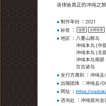
请体验真正的冲绳之
●
制作年份
2021
●
标签
住宿
实用信息
●
地区
八重山群岛
冲绳本岛 (中部
冲绳本岛 (北部
冲绳本岛南部
宫古诸岛
●
发行方类别
冲绳县/
●
出版团体
冲绳县/O
●
网址
https://visito
●
咨询处
冲绳观光会议局