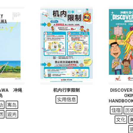
NAWA 冲绳
机内行李限制
DISCOVER
岛
OK
实用信息
HANDBO
动
离岛
住宿
历
然
观光
文化