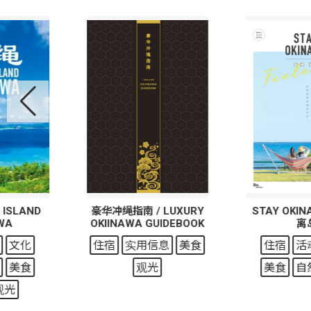
 ISLAND
豪华冲绳指南 / LUXURY
STAY OKI
WA
OKIINAWA GUIDEBOOK
离
文化
住宿
实用信息
美食
住宿
活
美食
观光
美食
自
观光