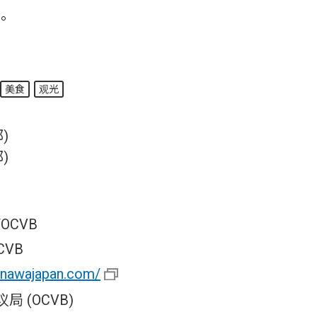
旅。
美食
观光
)
)
OCVB
CVB
kinawajapan.com/
 (OCVB)