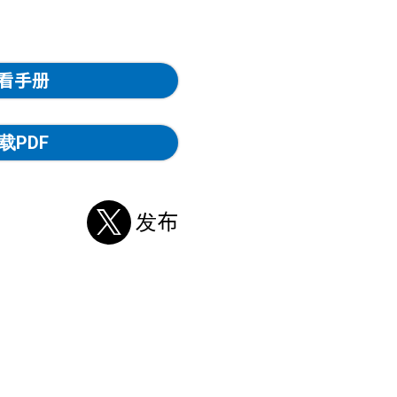
看手册
载PDF
发布