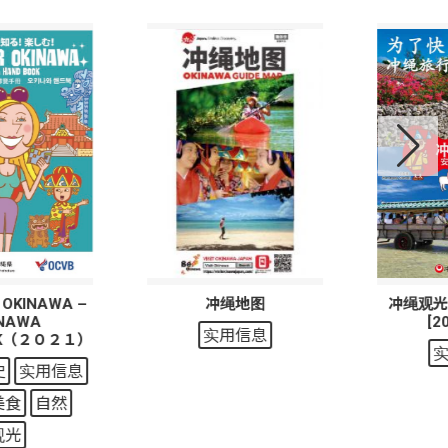
 OKINAWA –
冲绳地图
冲绳观光
INAWA
[2
实用信息
OK（２０２１）
史
实用信息
美食
自然
观光