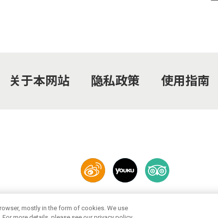
关于本网站
隐私政策
使用指南
© 2021 Okinawa Convention & Visitors Bureau. All rights reserved
 browser, mostly in the form of cookies. We use
. For more details, please see our privacy policy.