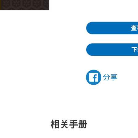
查
下
分享
相关手册