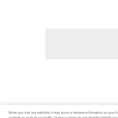
When you visit any website, it may store or retrieve information on your
cookies to analyze our traffic. These cookies do not directly identify you