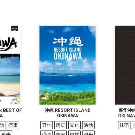
ok BEST OF
冲绳 RESORT ISLAND
豪华冲绳指
A
OKINAWA
OKIINA
动
盛事
其他
历史
文化
活动
住宿
观光
盛事
美食
自然
观光