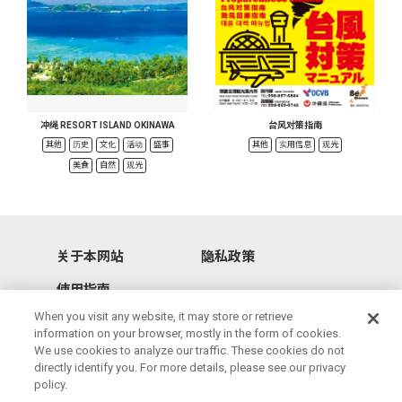
冲绳 RESORT ISLAND OKINAWA
台风对策指南
其他
历史
文化
活动
盛事
其他
实用信息
观光
美食
自然
观光
关于本网站
隐私政策
使用指南
When you visit any website, it may store or retrieve
information on your browser, mostly in the form of cookies.
We use cookies to analyze our traffic. These cookies do not
directly identify you. For more details, please see our privacy
policy.