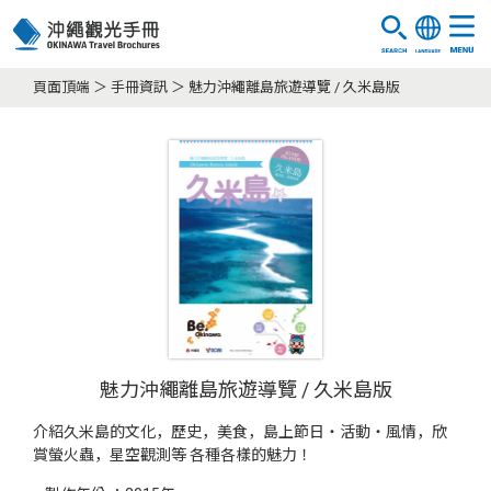
頁面頂端
手冊資訊
魅力沖繩離島旅遊導覽 / 久米島版
魅力沖繩離島旅遊導覽 / 久米島版
介紹久米島的文化，歷史，美食，島上節日・活動・風情，欣
賞螢火蟲，星空觀測等 各種各樣的魅力！