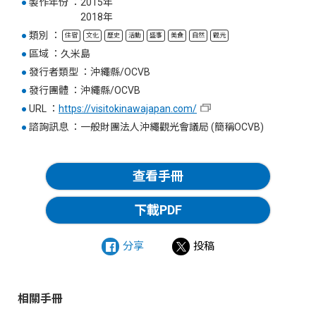
●
製作年份
2015年
2018年
●
類別
住宿
文化
歷史
活動
盛事
美食
自然
觀光
●
區域
久米島
●
發行者類型
沖繩縣/OCVB
●
發行團體
沖繩縣/OCVB
●
URL
https://visitokinawajapan.com/
●
諮詢訊息
一般財團法人沖繩觀光會議局 (簡稱OCVB)
查看手冊
下載PDF
分享
投稿
相關手冊