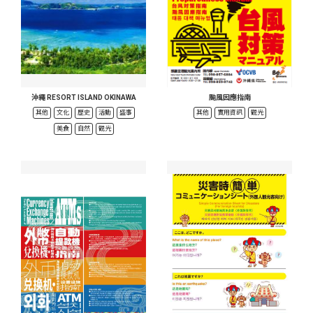
沖繩 RESORT ISLAND OKINAWA
颱風因應指南
其他
文化
歷史
活動
盛事
其他
實用資訊
觀光
美食
自然
觀光