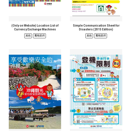
(Only on Website) Location List of
Simple Communication Sheet for
Currency Exchange Machines
Disasters (2015 Edition)
其他
實用資訊
其他
實用資訊