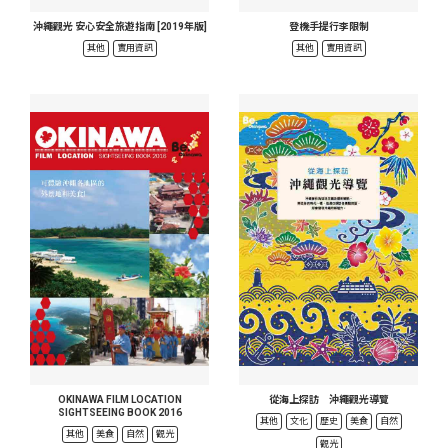
沖繩觀光 安心安全旅遊指南 [2019年版]
登機手提行李限制
其他
實用資訊
其他
實用資訊
OKINAWA FILM LOCATION
從海上探訪 沖繩觀光導覽
SIGHTSEEING BOOK 2016
其他
文化
歷史
美食
自然
其他
美食
自然
觀光
觀光